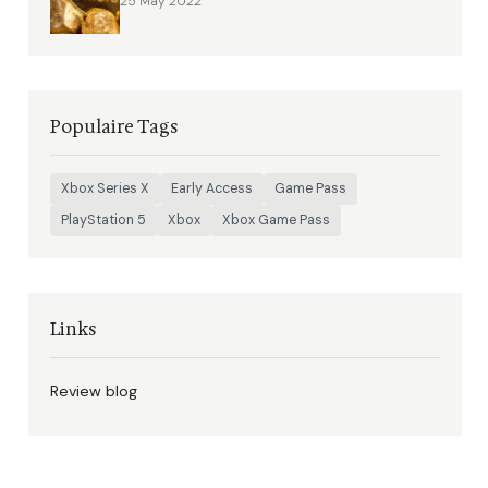
25 May 2022
Populaire Tags
Xbox Series X
Early Access
Game Pass
PlayStation 5
Xbox
Xbox Game Pass
Links
Review blog