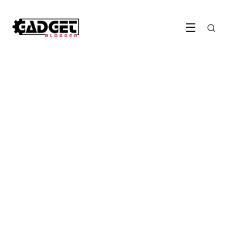
☰
GADGETS & APPARATEN
Secrid en Chipolo maken een
portemonnee die je telefoon
terugvindt
24 May 2026
·
5 min leestijd