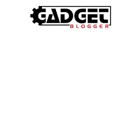
GADGETS & APPARATEN
Is de Kobo Remote
iedere lezer nodig 
13 June 2026
·
5 min leestijd