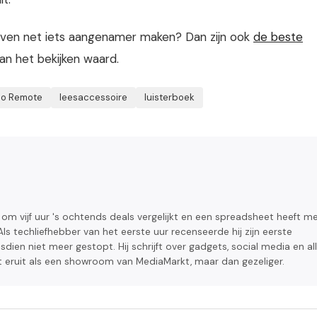
leven net iets aangenamer maken? Dan zijn ook
de beste
n het bekijken waard.
o Remote
leesaccessoire
luisterboek
l om vijf uur 's ochtends deals vergelijkt en een spreadsheet heeft m
 Als techliefhebber van het eerste uur recenseerde hij zijn eerste
dien niet meer gestopt. Hij schrijft over gadgets, social media en al
iet eruit als een showroom van MediaMarkt, maar dan gezeliger.