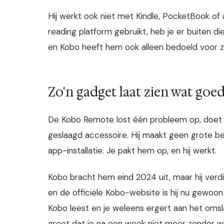
Hij werkt ook niet met Kindle, PocketBook of
reading platform gebruikt, heb je er buiten di
en Kobo heeft hem ook alleen bedoeld voor z
Zo'n gadget laat zien wat goed
De Kobo Remote lost één probleem op, doet da
geslaagd accessoire. Hij maakt geen grote be
app-installatie. Je pakt hem op, en hij werkt.
Kobo bracht hem eind 2024 uit, maar hij verd
en de officiële Kobo-website is hij nu gewoon
Kobo leest en je weleens ergert aan het omsla
groot dat je na een week niet meer zonder wil