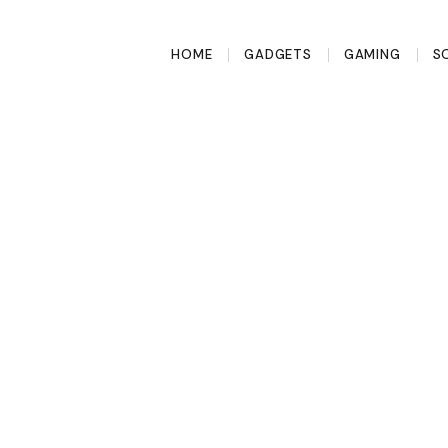
HOME
GADGETS
GAMING
S
 het gadget dat
heeft?