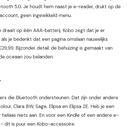
etooth 5.0. Je houdt hem naast je e-reader, drukt op de
n account, geen ingewikkeld menu.
draait op één AAA-batterij. Kobo zegt dat je er
 als je bedenkt dat een pagina omslaan nauwelijks
t €29,99. Bijzonder detail: de behuizing is gemaakt van
n de oceaan zou belanden.
?
s die Bluetooth ondersteunen. Dat zijn onder andere
Colour, Clara BW, Sage, Elipsa en Elipsa 2E. Heb je een
helaas niets aan. En voor een Kindle of een andere e-
- dit is puur een Kobo-accessoire.