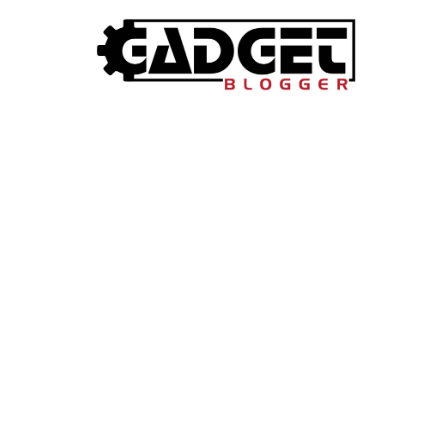
Deze AI-features zi
telefoon zonder da
19 May 2026
·
5 min leestijd