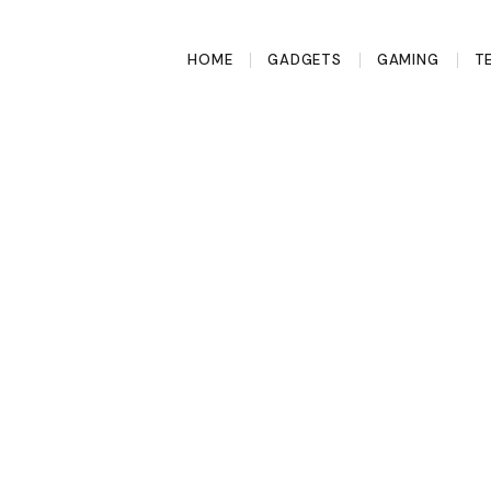
HOME
GADGETS
GAMING
T
tten al in je
t je het wist