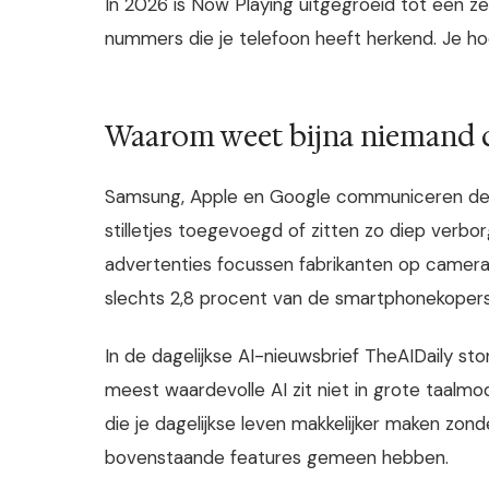
In 2026 is Now Playing uitgegroeid tot een ze
nummers die je telefoon heeft herkend. Je h
Waarom weet bijna niemand d
Samsung, Apple en Google communiceren deze
stilletjes toegevoegd of zitten zo diep verbor
advertenties focussen fabrikanten op camera
slechts 2,8 procent van de smartphonekopers
In de dagelijkse AI-nieuwsbrief TheAIDaily st
meest waardevolle AI zit niet in grote taalmod
die je dagelijkse leven makkelijker maken zond
bovenstaande features gemeen hebben.