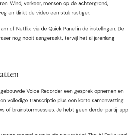
jderen. Wind, verkeer, mensen op de achtergrond,
eg en klinkt de video een stuk rustiger.
ram of Netflix, via de Quick Panel in de instellingen. De
r nog nooit aangeraakt, terwijl het al jarenlang
atten
 ingebouwde Voice Recorder een gesprek opnemen en
n volledige transcriptie plus een korte samenvatting.
ews of brainstormsessies. Je hebt geen derde-partij-app
vorige maand over in zijn nieuwsbrief The AI Daily: veel