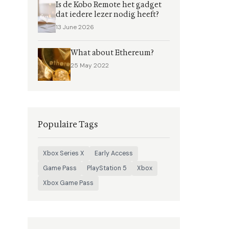
Is de Kobo Remote het gadget
dat iedere lezer nodig heeft?
13 June 2026
What about Ethereum?
25 May 2022
Populaire Tags
Xbox Series X
Early Access
Game Pass
PlayStation 5
Xbox
Xbox Game Pass