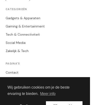
CATEGORIEËN
Gadgets & Apparaten
Gaming & Entertainment
Tech & Connectiviteit
Social Media
Zakelijk & Tech
PAGINA'S
Contact
Privacybeleid
Wij gebruiken cookies om je de beste
Algemene Voorwaarden
ervaring te bieden.
Meer info
Adverteren