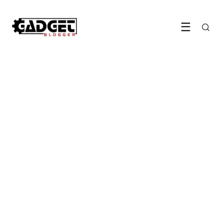
☰
GAMING & ENTERTAINMENT
James Bond heeft eindelijk
zijn game te pakken
28 May 2026
·
6 min leestijd