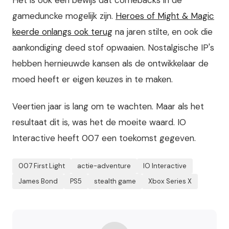
gameduncke mogelijk zijn.
Heroes of Might & Magic
keerde onlangs ook terug
na jaren stilte, en ook die
aankondiging deed stof opwaaien. Nostalgische IP's
hebben hernieuwde kansen als de ontwikkelaar de
moed heeft er eigen keuzes in te maken.
Veertien jaar is lang om te wachten. Maar als het
resultaat dit is, was het de moeite waard. IO
Interactive heeft 007 een toekomst gegeven.
007 First Light
actie-adventure
IO Interactive
James Bond
PS5
stealth game
Xbox Series X